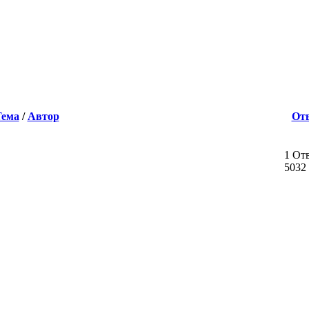
Тема
/
Автор
От
1 От
5032