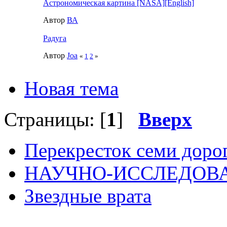
Астрономическая картина [NASA][English]
Автор
ВА
Радуга
Автор
Joa
«
1
2
»
Новая тема
Страницы: [
1
]
Вверх
Перекресток семи доро
НАУЧНО-ИССЛЕДОВА
Звездные врата