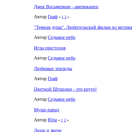
Джек Восьмеркин - американец
Автор
Граф
«
1
2
»
"Темная душа". Любительский фильм по мотив
Автор
Седьмое небо
Игра престолов
Автор
Седьмое небо
Любимые эпизоды
Автор
Граф
Цветной Штирлиц - это круто!
Автор
Седьмое небо
Мульт-парад
Автор
Юла
«
1
2
»
Люди и звери