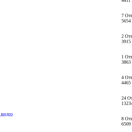
4411
7 От
5654
2 От
3915
1 От
3863
4 От
4465
24 О
1323
 видео
8 От
6509