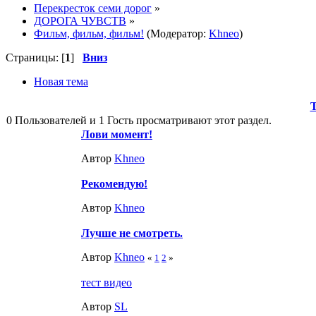
Перекресток семи дорог
»
ДОРОГА ЧУВСТВ
»
Фильм, фильм, фильм!
(Модератор:
Khneo
)
Страницы: [
1
]
Вниз
Новая тема
0 Пользователей и 1 Гость просматривают этот раздел.
Лови момент!
Автор
Khneo
Рекомендую!
Автор
Khneo
Лучше не смотреть.
Автор
Khneo
«
1
2
»
тест видео
Автор
SL