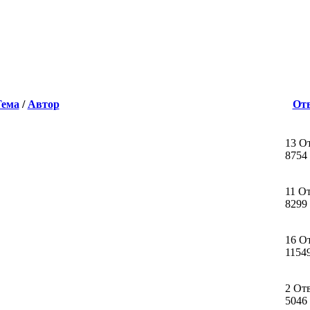
Тема
/
Автор
От
13 О
8754
11 О
8299
16 О
1154
2 От
5046