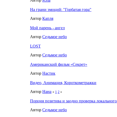
Автор
Юла
На грани эмоций: "Горбатая гора"
Автор
Капля
Мой парень - ангел
Автор
Седьмое небо
LOST
Автор
Седьмое небо
Американский фильм «Секрет»
Автор
Настик
Видео, Анимация, Короткометражки
Автор
Нана
«
1
2
»
Порция позитива и заодно проверка локального
Автор
Седьмое небо