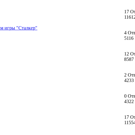
17 О
1161
ам игры "Сталкер"
4 От
5116
12 О
8587
2 От
4233
0 От
4322
17 О
1155