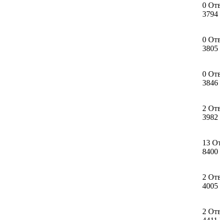
0 От
3794
0 От
3805
0 От
3846
2 От
3982
13 О
8400
2 От
4005
2 От