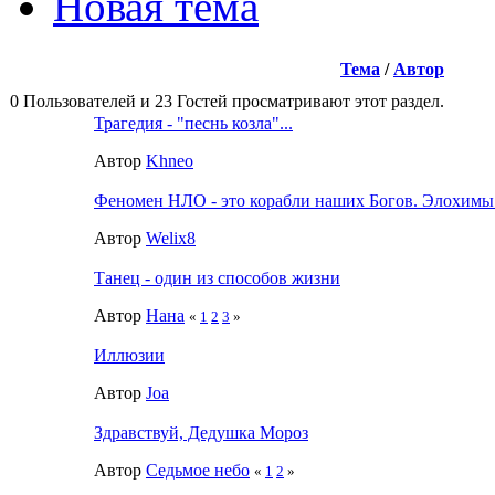
Новая тема
Тема
/
Автор
0 Пользователей и 23 Гостей просматривают этот раздел.
Трагедия - "песнь козла"...
Автор
Khneo
Феномен НЛО - это корабли наших Богов. Элохимы. 
Автор
Welix8
Танец - один из способов жизни
Автор
Нана
«
1
2
3
»
Иллюзии
Автор
Joa
Здравствуй, Дедушка Мороз
Автор
Седьмое небо
«
1
2
»