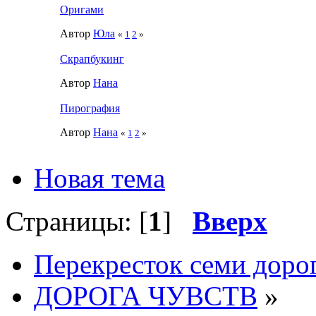
Оригами
Автор
Юла
«
1
2
»
Скрапбукинг
Автор
Нана
Пирография
Автор
Нана
«
1
2
»
Новая тема
Страницы: [
1
]
Вверх
Перекресток семи доро
ДОРОГА ЧУВСТВ
»