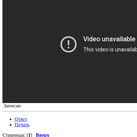
Записан
Ответ
Печать
Страницы: [
1
]
Вверх