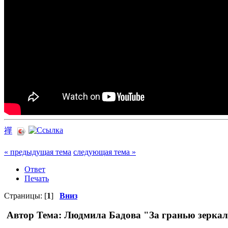
禪
« предыдущая тема
следующая тема »
Ответ
Печать
Страницы: [
1
]
Вниз
Автор
Тема: Людмила Бадова "За гранью зеркал