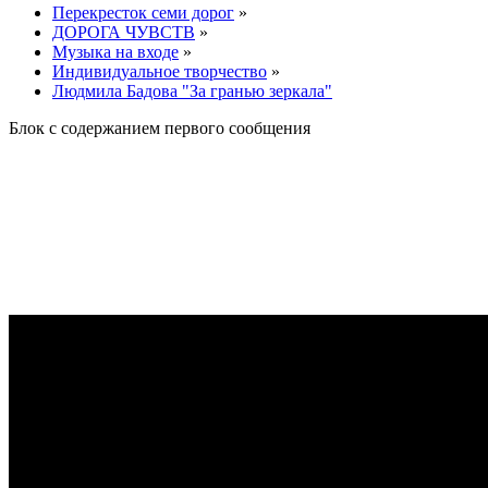
Перекресток семи дорог
»
ДОРОГА ЧУВСТВ
»
Музыка на входе
»
Индивидуальное творчество
»
Людмила Бадова "За гранью зеркала"
Блок с содержанием первого сообщения