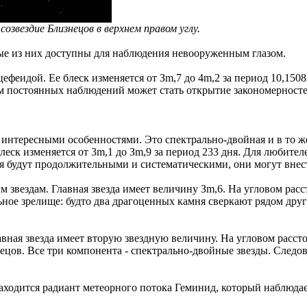
озвездие Близнецов в верхнем правом углу.
ые из них доступны для наблюдения невооруженным глазом.
феидой. Ее блеск изменяется от Зm,7 до 4m,2 за период 10,15082
ом постоянных наблюдений может стать открытие закономерносте
нтересными особенностями. Это спектрально-двойная и в то же 
леск изменяется от 3m,1 до Зm,9 за период 233 дня. Для любител
я будут продолжительными и систематическими, они могут внест
звездам. Главная звезда имеет величину Зm,6. На угловом расс
ное зрелище: будто два драгоценных камня сверкают рядом друг 
ная звезда имеет вторую звездную величину. На угловом расстоя
ецов. Все три компонента - спектрально-двойные звезды. Следов
ходится радиант метеорного потока Геминид, который наблюдает