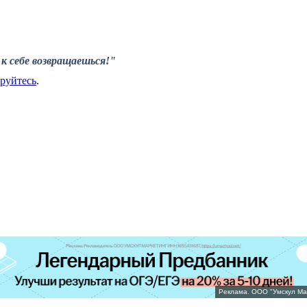
к себе возвращаешься!"
ируйтесь
.
Реклама. ООО "Умскул Ма