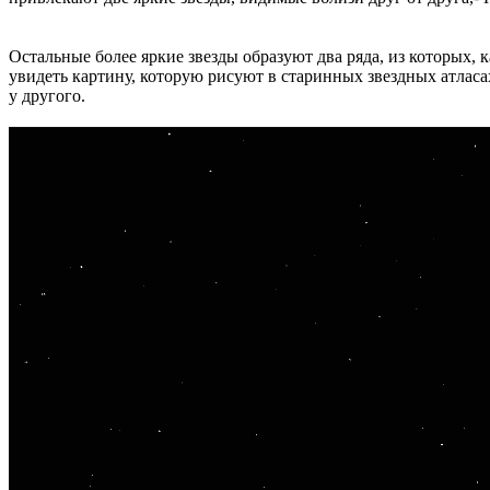
Остальные более яркие звезды образуют два ряда, из которых, 
увидеть картину, которую рисуют в старинных звездных атласах
у другого.