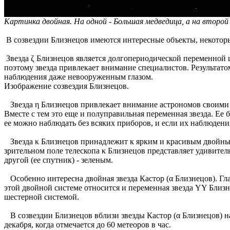
Картинка двойная. На одной - Большая медведица, а на второй с
В созвездии Близнецов имеются интересные объекты, некотор
Звезда ζ Близнецов является долгопериодической переменной це
поэтому звезда привлекает внимание специалистов. Результат
наблюдения даже невооруженным глазом.
Изображение созвездия Близнецов.
Звезда η Близнецов привлекает внимание астрономов своими и
Вместе с тем это еще и полуправильная переменная звезда. Ее б
ее можно наблюдать без всяких приборов, и если их наблюдени
Звезда κ Близнецов принадлежит к ярким и красивым двойным 
зрительном поле телескопа κ Близнецов представляет удивитель
другой (ее спутник) - зеленым.
Особенно интересна двойная звезда Кастор (α Близнецов). Глав
этой двойной системе относится и переменная звезда YY Близн
шестерной системой.
В созвездии Близнецов вблизи звезды Кастор (α Близнецов) на
декабря, когда отмечается до 60 метеоров в час.