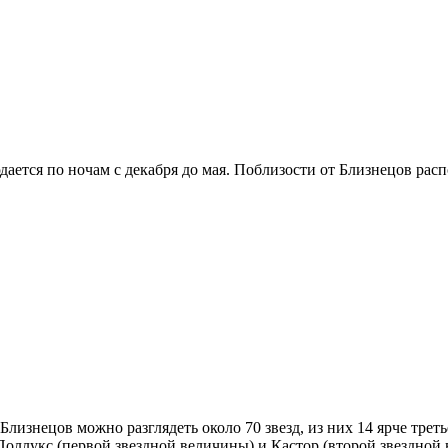
дается по ночам с декабря до мая. Поблизости от Близнецов рас
лизнецов можно разглядеть около 70 звезд, из них 14 ярче треть
 Поллукс (первой звездной величины) и Кастор (второй звездной