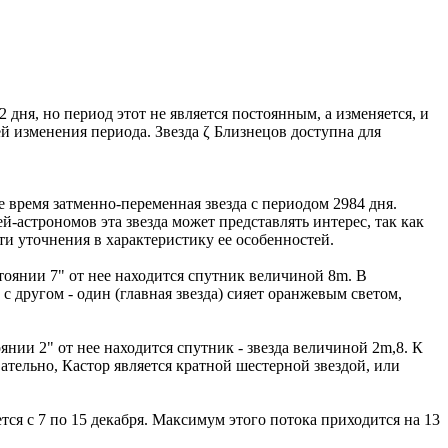
 дня, но период этот не является постоянным, а изменяется, и
й изменения периода. Звезда ζ Близнецов доступна для
время затменно-переменная звезда с периодом 2984 дня.
ей-астрономов эта звезда может представлять интерес, так как
и уточнения в характеристику ее особенностей.
тоянии 7" от нее находится спутник величиной 8m. В
с другом - один (главная звезда) сияет оранжевым светом,
нии 2" от нее находится спутник - звезда величиной 2m,8. К
ательно, Кастор является кратной шестерной звездой, или
ся с 7 по 15 декабря. Максимум этого потока приходится на 13