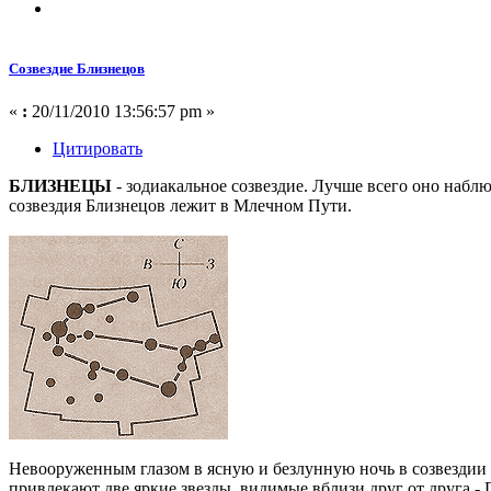
Созвездие Близнецов
«
:
20/11/2010 13:56:57 pm »
Цитировать
БЛИЗНЕЦЫ
- зодиакальное созвездие. Лучше всего оно наблю
созвездия Близнецов лежит в Млечном Пути.
Невооруженным глазом в ясную и безлунную ночь в созвездии Б
привлекают две яркие звезды, видимые вблизи друг от друга,-