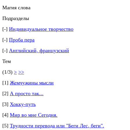
Магия слова
Подразделы
[-]
Индивидуальное творчество
[-]
Проба пера
[-]
Английский, французский
Тем
(1/3)
>
>>
[1]
Жемчужины мысли
[2]
А просто так...
[3]
Хокку-путь
[4]
Мир во мне Сегодня.
[5]
Трудности перевода или "Беги Лес, беги".