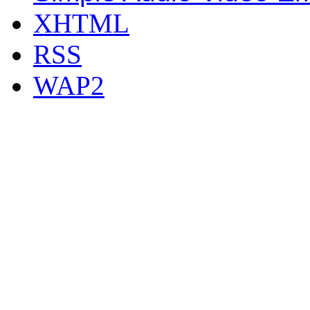
XHTML
RSS
WAP2