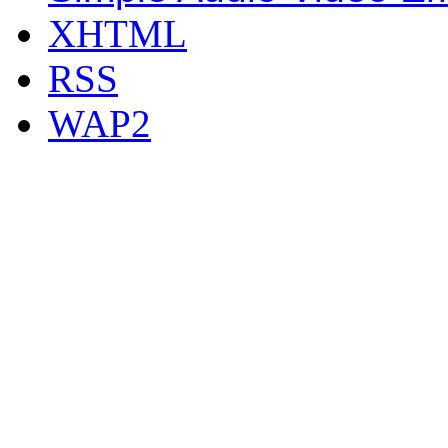
XHTML
RSS
WAP2