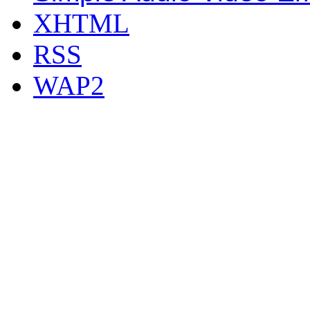
XHTML
RSS
WAP2