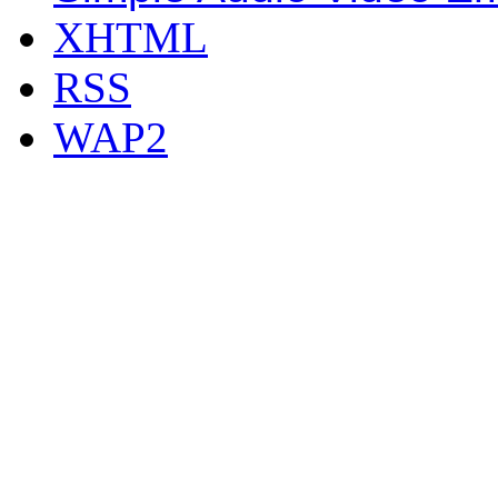
XHTML
RSS
WAP2