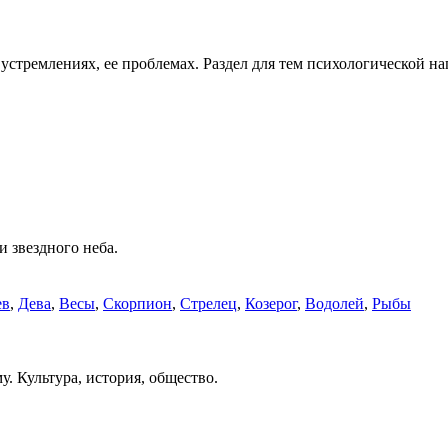
е устремлениях, ее проблемах. Раздел для тем психологической н
и звездного неба.
ев
,
Дева
,
Весы
,
Скорпион
,
Стрелец
,
Козерог
,
Водолей
,
Рыбы
. Культура, история, общество.