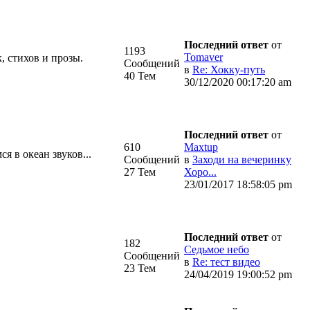
Последний ответ
от
1193
Tomaver
, стихов и прозы.
Сообщений
в
Re: Хокку-путь
40 Тем
30/12/2020 00:17:20 am
Последний ответ
от
610
Maxtup
я в океан звуков...
Сообщений
в
Заходи на вечеринку
27 Тем
Хоро...
23/01/2017 18:58:05 pm
Последний ответ
от
182
Седьмое небо
Сообщений
в
Re: тест видео
23 Тем
24/04/2019 19:00:52 pm