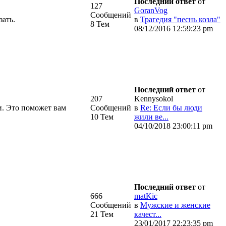
Последний ответ
от
127
GoranVog
Сообщений
зать.
в
Трагедия "песнь козла"
8 Тем
08/12/2016 12:59:23 pm
Последний ответ
от
207
Kennysokol
и. Это поможет вам
Сообщений
в
Re: Если бы люди
10 Тем
жили ве...
04/10/2018 23:00:11 pm
Последний ответ
от
666
matKic
Сообщений
в
Мужские и женские
21 Тем
качест...
23/01/2017 22:23:35 pm