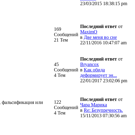
23/03/2015 18:38:15 pm
Последний ответ
от
169
MaximO
Сообщений
в
Две меня во сне
21 Тем
22/11/2016 10:47:07 am
Последний ответ
от
45
Bryancox
Сообщений
в
Как обида
4 Тем
деформирует эн...
22/01/2017 23:02:06 pm
Последний ответ
от
122
а, фальсификация или
Чара Марика
Сообщений
в
Re: Безупречность.
4 Тем
15/11/2013 07:30:56 am