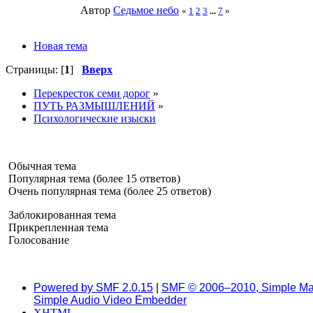
Автор
Седьмое небо
«
1
2
3
...
7
»
Новая тема
Страницы: [
1
]
Вверх
Перекресток семи дорог
»
ПУТЬ РАЗМЫШЛЕНИЙ
»
Психологические изыски
Обычная тема
Популярная тема (более 15 ответов)
Очень популярная тема (более 25 ответов)
Заблокированная тема
Прикрепленная тема
Голосование
Powered by SMF 2.0.15
|
SMF © 2006–2010, Simple Ma
Simple Audio Video Embedder
XHTML