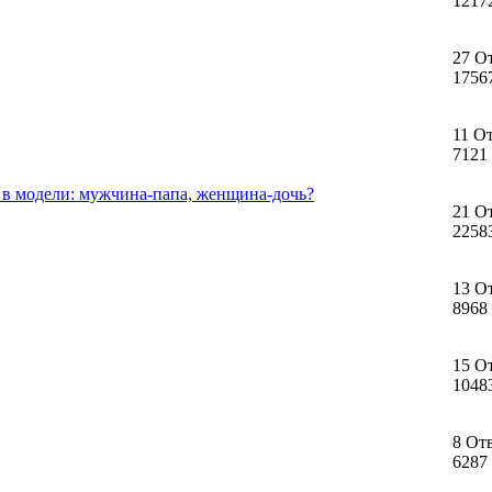
1217
27 О
1756
11 О
7121
в модели: мужчина-папа, женщина-дочь?
21 О
2258
13 О
8968
15 О
1048
8 От
6287