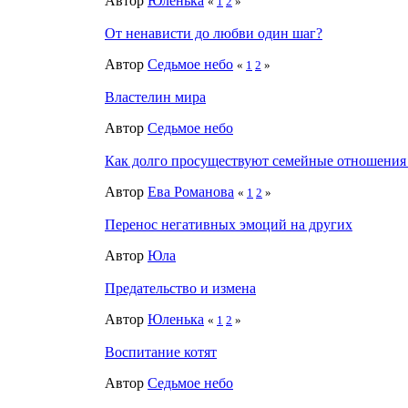
Автор
Юленька
«
1
2
»
От ненависти до любви один шаг?
Автор
Седьмое небо
«
1
2
»
Властелин мира
Автор
Седьмое небо
Как долго просуществуют семейные отношения 
Автор
Ева Романова
«
1
2
»
Перенос негативных эмоций на других
Автор
Юла
Предательство и измена
Автор
Юленька
«
1
2
»
Воспитание котят
Автор
Седьмое небо