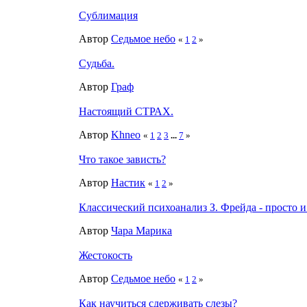
Сублимация
Автор
Седьмое небо
«
1
2
»
Судьба.
Автор
Граф
Настоящий СТРАХ.
Автор
Khneo
«
1
2
3
...
7
»
Что такое зависть?
Автор
Настик
«
1
2
»
Классический психоанализ З. Фрейда - просто и
Автор
Чара Марика
Жестокость
Автор
Седьмое небо
«
1
2
»
Как научиться сдерживать слезы?