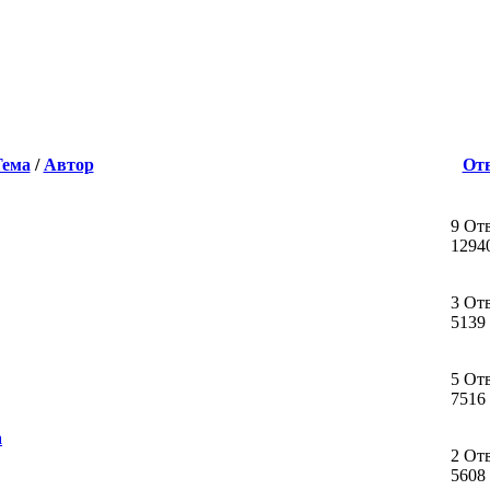
Тема
/
Автор
От
9 От
1294
3 От
5139
5 От
7516
а
2 От
5608