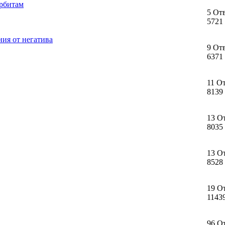
орбитам
5 От
5721
ния от негатива
9 От
6371
11 О
8139
13 О
8035
13 О
8528
19 О
1143
96 О