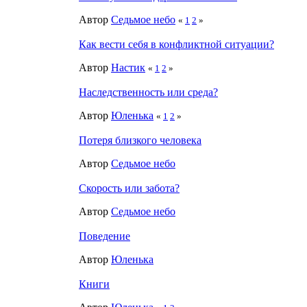
Автор
Седьмое небо
«
1
2
»
Как вести себя в конфликтной ситуации?
Автор
Настик
«
1
2
»
Наследственность или среда?
Автор
Юленька
«
1
2
»
Потеря близкого человека
Автор
Седьмое небо
Скорость или забота?
Автор
Седьмое небо
Поведение
Автор
Юленька
Книги