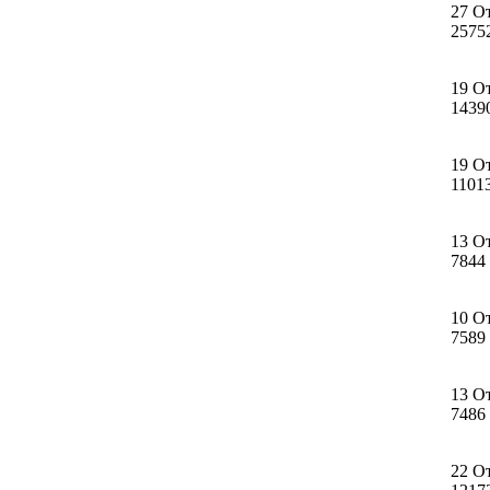
27 О
2575
19 О
1439
19 О
1101
13 О
7844
10 О
7589
13 О
7486
22 О