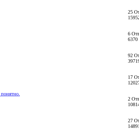
25 О
1595
6 От
6370
92 О
3971
17 О
1202
 понятно.
2 От
1081
27 О
1489