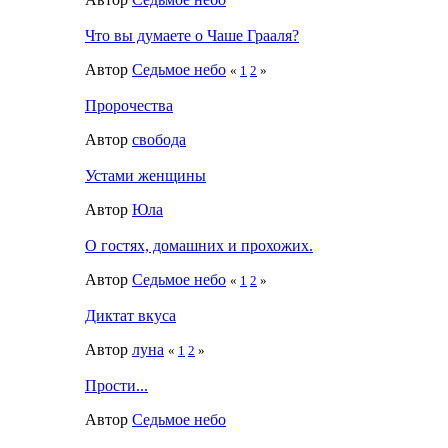
Что вы думаете о Чаше Грааля?
Автор
Седьмое небо
«
1
2
»
Пророчества
Автор
свобода
Устами женщины
Автор
Юла
О гостях, домашних и прохожих.
Автор
Седьмое небо
«
1
2
»
Диктат вкуса
Автор
луна
«
1
2
»
Прости...
Автор
Седьмое небо