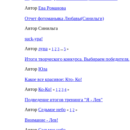
Автор
Ева Романова
Отчет фотоманьяка Любавы(Синильги)
Автор Синильга
suck-ура!
Автор
луна
«
1
2
3
...
5
»
Итоги творческого конкурса. Выбираем победителя.
Автор
Юла
Какое все красивое: Кто- Ко!
Автор
Ко-Ко!
«
1
2
3
4
»
Подведение итогов тренинга "Я - Лев"
Автор
Седьмое небо
«
1
2
»
Внимание - Лев!
Автор
Седьмое небо