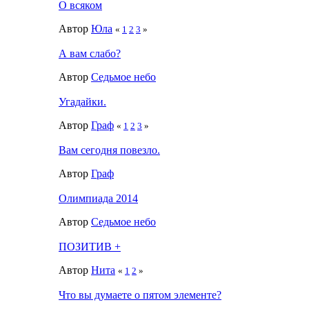
О всяком
Автор
Юла
«
1
2
3
»
А вам слабо?
Автор
Седьмое небо
Угадайки.
Автор
Граф
«
1
2
3
»
Вам сегодня повезло.
Автор
Граф
Олимпиада 2014
Автор
Седьмое небо
ПОЗИТИВ +
Автор
Нита
«
1
2
»
Что вы думаете о пятом элементе?