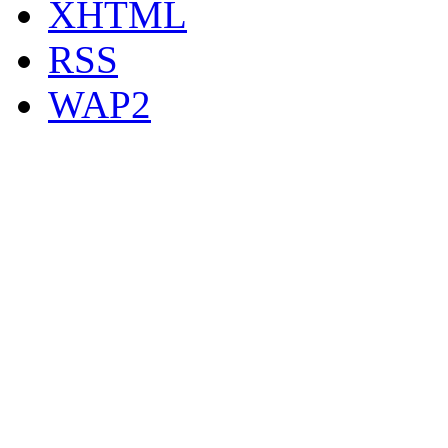
XHTML
RSS
WAP2