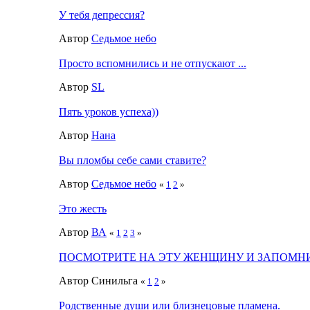
У тебя депрессия?
Автор
Седьмое небо
Просто вспомнились и не отпускают ...
Автор
SL
Пять уроков успеха))
Автор
Нана
Вы пломбы себе сами ставите?
Автор
Седьмое небо
«
1
2
»
Это жесть
Автор
ВА
«
1
2
3
»
ПОСМОТРИТЕ НА ЭТУ ЖЕНЩИНУ И ЗАПОМНИТ
Автор Синильга
«
1
2
»
Родственные души или близнецовые пламена.