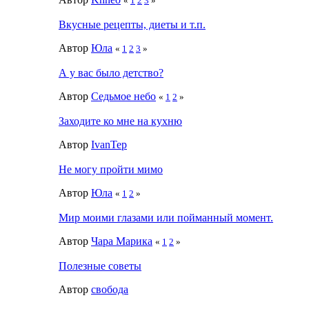
«
1
2
3
»
Вкусные рецепты, диеты и т.п.
Автор
Юла
«
1
2
3
»
А у вас было детство?
Автор
Седьмое небо
«
1
2
»
Заходите ко мне на кухню
Автор
IvanTep
Не могу пройти мимо
Автор
Юла
«
1
2
»
Мир моими глазами или пойманный момент.
Автор
Чара Марика
«
1
2
»
Полезные советы
Автор
свобода