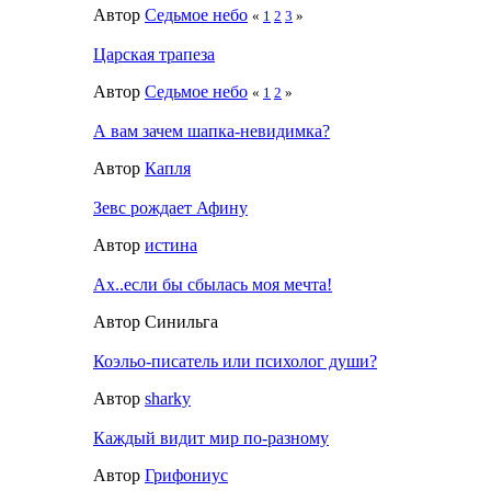
Автор
Седьмое небо
«
1
2
3
»
Царская трапеза
Автор
Седьмое небо
«
1
2
»
А вам зачем шапка-невидимка?
Автор
Капля
Зевс рождает Афину
Автор
истина
Ах..если бы сбылась моя мечта!
Автор Синильга
Коэльо-писатель или психолог души?
Автор
sharky
Каждый видит мир по-разному
Автор
Грифониус