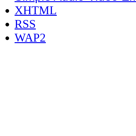
XHTML
RSS
WAP2