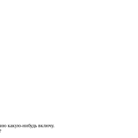
дию какую-нибудь включу.
?