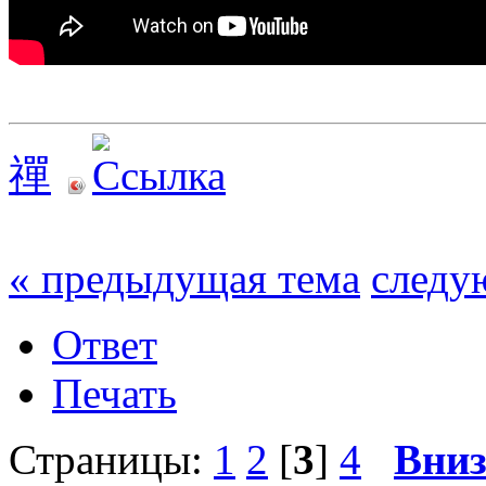
禪
« предыдущая тема
следу
Ответ
Печать
Страницы:
1
2
[
3
]
4
Вни