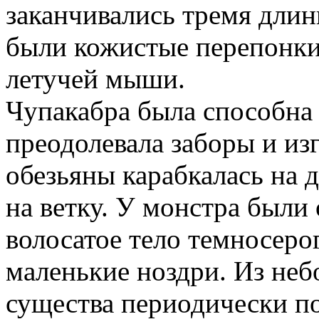
заканчивались тремя длин
были кожистые перепонк
летучей мыши.
Чупакабра была способна
преодолевала заборы и из
обезьяны карабкалась на д
на ветку. У монстра были
волосатое тело темносерог
маленькие ноздри. Из неб
существа периодически по