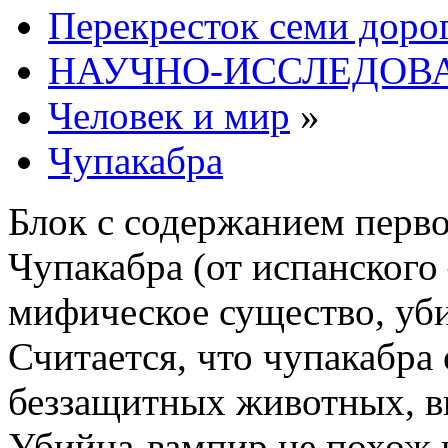
Перекресток семи доро
НАУЧНО-ИССЛЕДОВА
Человек и мир
»
Чупакабра
Блок с содержанием перв
Чупакабра (от испанског
мифическое существо, у
Считается, что чупакабра 
беззащитных животных, вы
Убийца-вампир не похож н