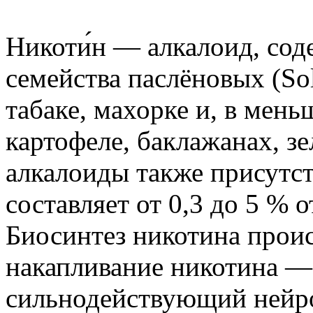
Никоти́н — алкалоид, сод
семейства паслёновых (So
табаке, махорке и, в мень
картофеле, баклажанах, з
алкалоиды также присутст
составляет от 0,3 до 5 % о
Биосинтез никотина проис
накапливание никотина —
сильнодействующий нейро