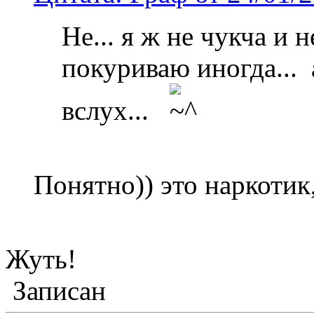
Не... я ж не чукча и н
покуриваю иногда... 
вслух...
Понятно)) это наркотик,
Жуть!
Записан