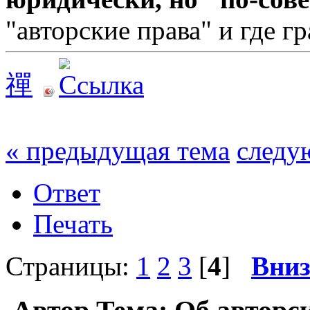
"авторские права" и где г
禪
« предыдущая тема
следу
Ответ
Печать
Страницы:
1
2
3
[
4
]
Вни