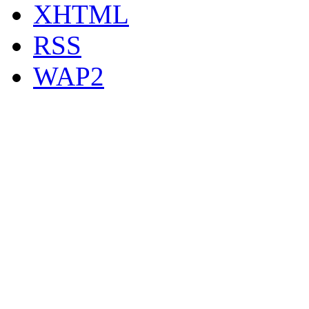
XHTML
RSS
WAP2