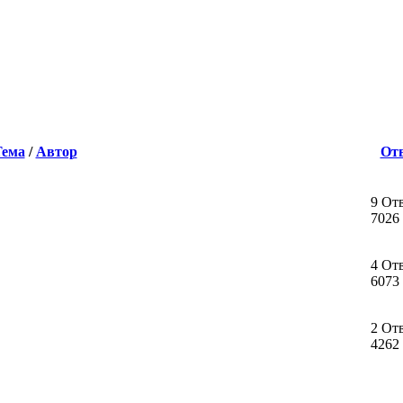
Тема
/
Автор
От
9 От
7026
4 От
6073
2 От
4262