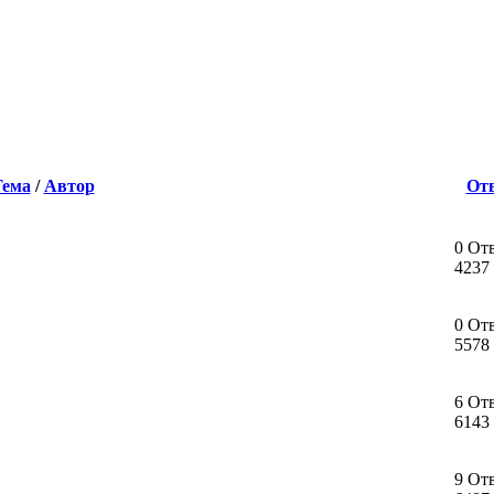
Тема
/
Автор
От
0 От
4237
0 От
5578
6 От
6143
9 От