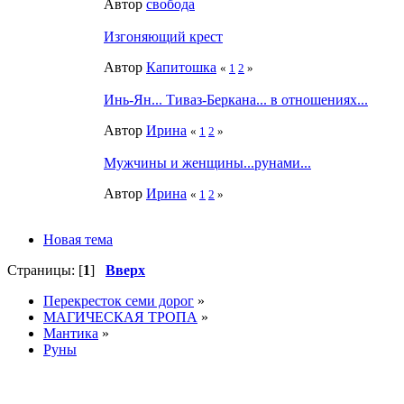
Автор
свобода
Изгоняющий крест
Автор
Капитошка
«
1
2
»
Инь-Ян... Тиваз-Беркана... в отношениях...
Автор
Ирина
«
1
2
»
Мужчины и женщины...рунами...
Автор
Ирина
«
1
2
»
Новая тема
Страницы: [
1
]
Вверх
Перекресток семи дорог
»
МАГИЧЕСКАЯ ТРОПА
»
Мантика
»
Руны