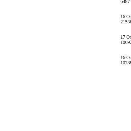
6487
16 О
2153
17 О
1069
16 О
1078