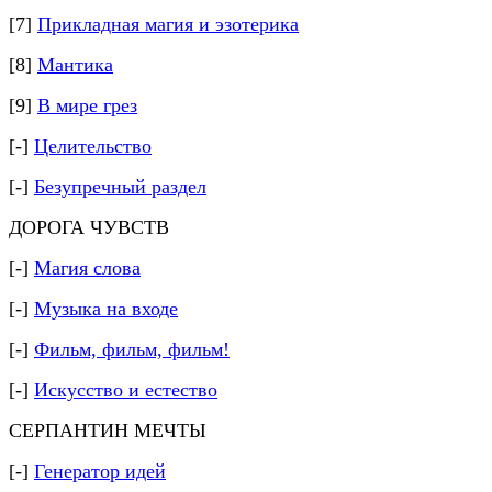
[7]
Прикладная магия и эзотерика
[8]
Мантика
[9]
В мире грез
[-]
Целительство
[-]
Безупречный раздел
ДОРОГА ЧУВСТВ
[-]
Магия слова
[-]
Музыка на входе
[-]
Фильм, фильм, фильм!
[-]
Искусство и естество
СЕРПАНТИН МЕЧТЫ
[-]
Генератор идей