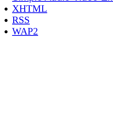
XHTML
RSS
WAP2