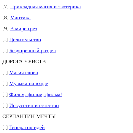
[7]
Прикладная магия и эзотерика
[8]
Мантика
[9]
В мире грез
[-]
Целительство
[-]
Безупречный раздел
ДОРОГА ЧУВСТВ
[-]
Магия слова
[-]
Музыка на входе
[-]
Фильм, фильм, фильм!
[-]
Искусство и естество
СЕРПАНТИН МЕЧТЫ
[-]
Генератор идей