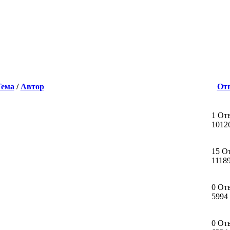
Тема
/
Автор
От
1 От
1012
15 О
1118
0 От
5994
0 От