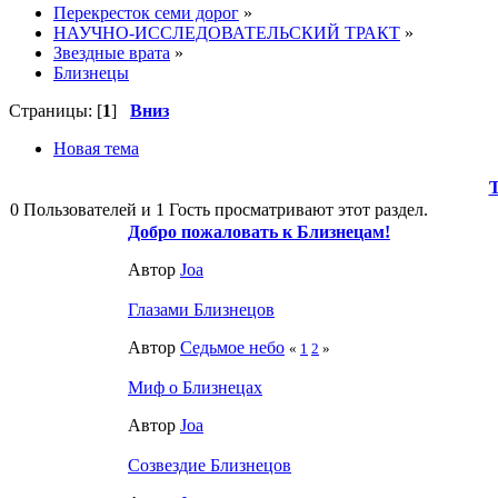
Перекресток семи дорог
»
НАУЧНО-ИССЛЕДОВАТЕЛЬСКИЙ ТРАКТ
»
Звездные врата
»
Близнецы
Страницы: [
1
]
Вниз
Новая тема
0 Пользователей и 1 Гость просматривают этот раздел.
Добро пожаловать к Близнецам!
Автор
Joa
Глазами Близнецов
Автор
Седьмое небо
«
1
2
»
Миф о Близнецах
Автор
Joa
Созвездие Близнецов