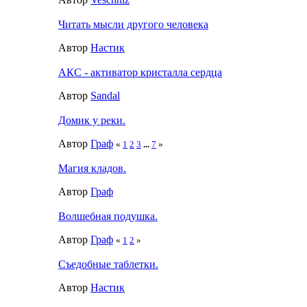
Читать мысли другого человека
Автор
Настик
АКС - активатор кристалла сердца
Автор
Sandal
Домик у реки.
Автор
Граф
«
1
2
3
...
7
»
Магия кладов.
Автор
Граф
Волшебная подушка.
Автор
Граф
«
1
2
»
Съедобные таблетки.
Автор
Настик