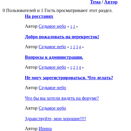
Тема
/
Автор
0 Пользователей и 1 Гость просматривают этот раздел.
На росстанях
Автор
Седьмое небо
«
1
2
»
Добро пожаловать на перекресток!
Автор
Седьмое небо
«
1
2
3
4
»
Вопросы к администрации.
Автор
Седьмое небо
«
1
2
3
4
»
Не могу зарегистрироваться. Что делать?
Автор
Седьмое небо
Что бы вы хотели видеть на форуме?
Автор
Седьмое небо
Здравствуйте, мои хорошие!!!!
Автор
Ирина