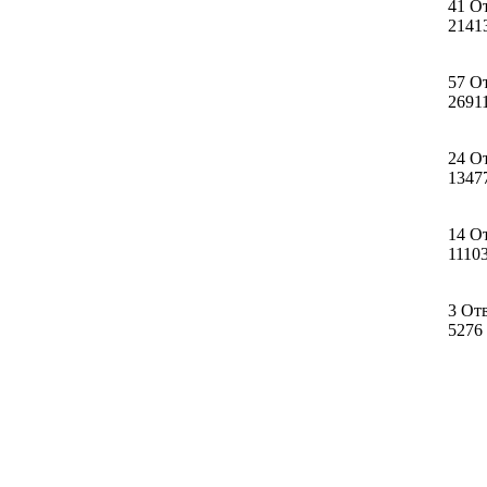
41 О
2141
57 О
2691
24 О
1347
14 О
1110
3 От
5276