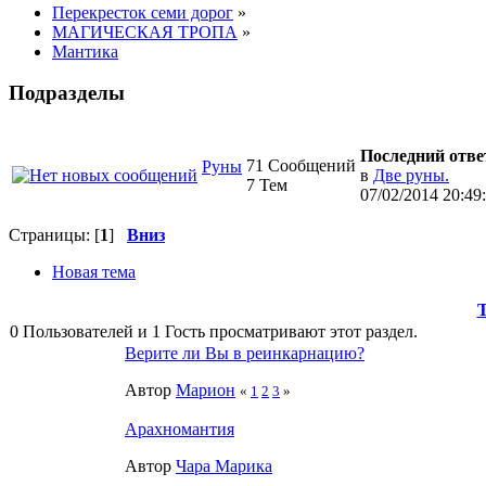
Перекресток семи дорог
»
МАГИЧЕСКАЯ ТРОПА
»
Мантика
Подразделы
Последний отве
71 Сообщений
Руны
в
Две руны.
7 Тем
07/02/2014 20:49
Страницы: [
1
]
Вниз
Новая тема
0 Пользователей и 1 Гость просматривают этот раздел.
Верите ли Вы в реинкарнацию?
Автор
Марион
«
1
2
3
»
Арахномантия
Автор
Чара Марика