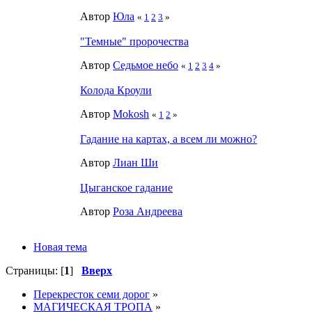
Автор
Юла
«
1
2
3
»
"Темные" пророчества
Автор
Седьмое небо
«
1
2
3
4
»
Колода Кроули
Автор
Mokosh
«
1
2
»
Гадание на картах, а всем ли можно?
Автор
Лиан Ши
Цыганское гадание
Автор
Роза Андреева
Новая тема
Страницы: [
1
]
Вверх
Перекресток семи дорог
»
МАГИЧЕСКАЯ ТРОПА
»