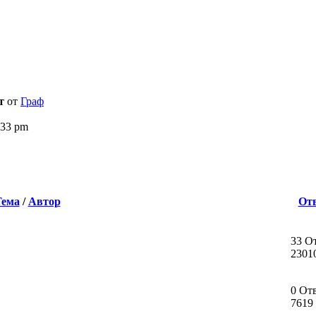
т
от
Граф
:33 pm
Тема
/
Автор
От
33 О
2301
0 От
7619