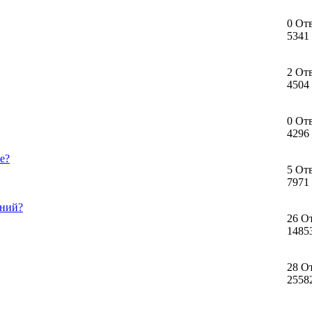
0 От
5341
2 От
4504
0 От
4296
е?
5 От
7971
аний?
26 О
1485
28 О
2558