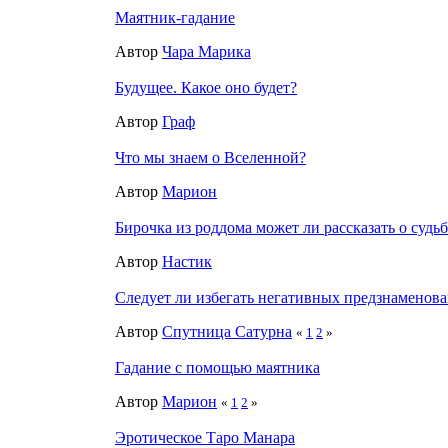
Маятник-гадание
Автор
Чара Марика
Будущее. Какое оно будет?
Автор
Граф
Что мы знаем о Вселенной?
Автор
Марион
Бирочка из роддома может ли рассказать о судьб
Автор
Настик
Следует ли избегать негативных предзнаменов
Автор
Спутница Сатурна
«
1
2
»
Гадание с помощью маятника
Автор
Марион
«
1
2
»
Эротическое Таро Манара