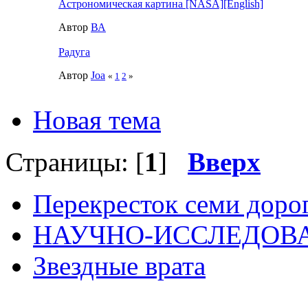
Астрономическая картина [NASA][English]
Автор
ВА
Радуга
Автор
Joa
«
1
2
»
Новая тема
Страницы: [
1
]
Вверх
Перекресток семи доро
НАУЧНО-ИССЛЕДОВА
Звездные врата