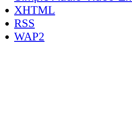
XHTML
RSS
WAP2