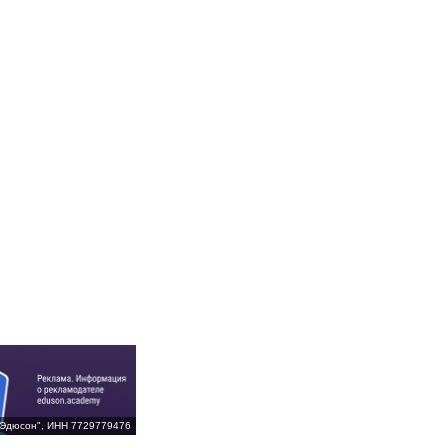
Эдюсон", ИНН 7729779476