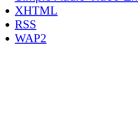
XHTML
RSS
WAP2